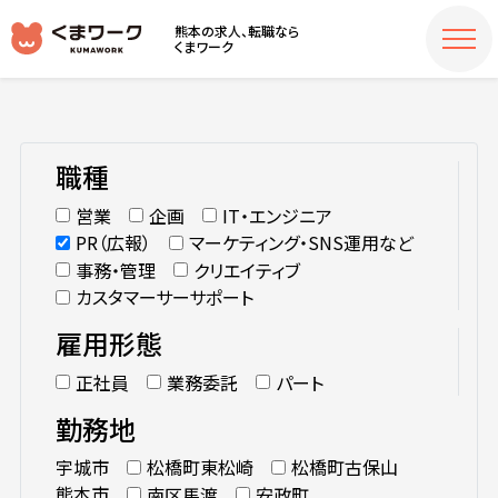
熊本の求人、転職なら
くまワーク
職種
営業
企画
IT・エンジニア
PR（広報）
マーケティング・SNS運用など
事務・管理
クリエイティブ
カスタマーサーサポート
雇用形態
正社員
業務委託
パート
勤務地
宇城市
松橋町東松崎
松橋町古保山
熊本市
南区馬渡
安政町