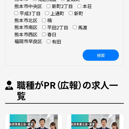
熊本市中央区
新町2丁目
本荘
平成3丁目
上通町
新町
熊本市北区
楠
熊本市南区
平田2丁目
馬渡
熊本市西区
春日
福岡市早良区
有田
検索
職種がPR（広報）の求人一
覧