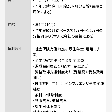
賞与
・年2回（8月・12月）
・昨年実績：合計月給2.5ヶ月分支給（業績と
評価による）
昇給
・年1回（10月）
・昨年実績：月給ベースで1万円〜1.2万円の
昇給例あり（本人と会社の業績による）
福利厚生
・社会保険完備（健康・厚生年金・雇用・労
災）
・企業型確定拠出年金制度（DC）
・退職金制度あり（勤続年数による）
・資格取得支援制度あり（受講費や受験費用
補助）
・健康診断（年1回）、インフルエンザ予防接種
補助
・無料FP相談制度
・制服貸与、道具貸与
・誕生日休暇あり