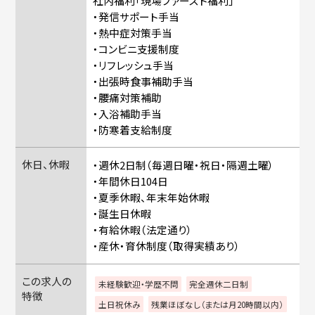
社内福利「現場ファースト福利」
・発信サポート手当
・熱中症対策手当
・コンビニ支援制度
・リフレッシュ手当
・出張時食事補助手当
・腰痛対策補助
・入浴補助手当
・防寒着支給制度
休日、休暇
・週休2日制（毎週日曜・祝日・隔週土曜）
・年間休日104日
・夏季休暇、年末年始休暇
・誕生日休暇
・有給休暇（法定通り）
・産休・育休制度（取得実績あり）
この求人の
未経験歓迎・学歴不問
完全週休二日制
特徴
土日祝休み
残業ほぼなし（または月20時間以内）