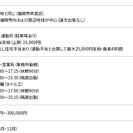
地と同じ（福岡市早良区）
福岡市内および周辺地域が中心（遠方出張なし）
ー通勤可（駐車場あり）
支給（上限：15,000円）
らし住宅手当あり（通勤手当と合算して最大25,000円支給・最長4年間）
・営業系（事務所勤務）
30〜17:15（休憩90分）
:30〜15:30（隔週出勤）
職（タイル工）
00〜17:00（休憩90分）
:00〜15:15（隔週出勤）
0円〜300,000円
8月・12月）