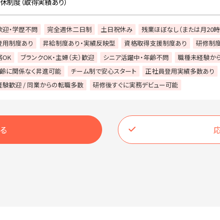
育休制度（取得実績あり）
歓迎・学歴不問
完全週休二日制
土日祝休み
残業ほぼなし（または月20
登用制度あり
昇給制度あり・実績反映型
資格取得支援制度あり
研修制
OK
ブランクOK・主婦（夫）歓迎
シニア活躍中・年齢不問
職種未経験か
年齢に関係なく昇進可能
チーム制で安心スタート
正社員登用実績多数あり
験歓迎 / 同業からの転職多数
研修後すぐに実務デビュー可能
る