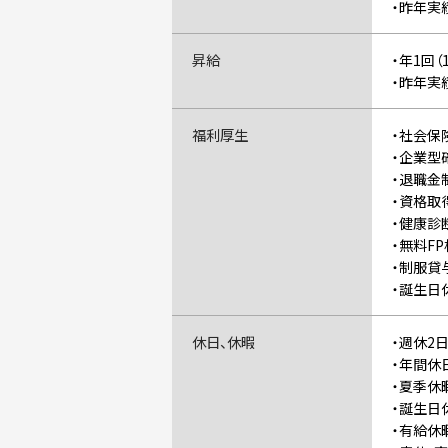
・昨年実
昇給
・年1回（
・昨年実
福利厚生
・社会保
・企業型
・退職金
・資格取
・健康診
・無料F
・制服貸
・誕生日
休日、休暇
・週休2
・年間休
・夏季休
・誕生日
・有給休