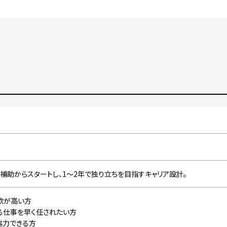
補助からスタートし、1〜2年で独り立ちを目指すキャリア設計。
欲が高い方
る仕事を早く任されたい方
協力できる方