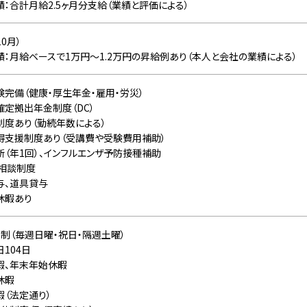
績：合計月給2.5ヶ月分支給（業績と評価による）
10月）
績：月給ベースで1万円〜1.2万円の昇給例あり（本人と会社の業績による）
険完備（健康・厚生年金・雇用・労災）
確定拠出年金制度（DC）
制度あり（勤続年数による）
得支援制度あり（受講費や受験費用補助）
断（年1回）、インフルエンザ予防接種補助
P相談制度
与、道具貸与
休暇あり
日制（毎週日曜・祝日・隔週土曜）
日104日
暇、年末年始休暇
休暇
暇（法定通り）