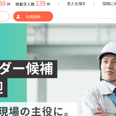
38
139
求人を探す
採用に
件
掲載求人数
件
会員登録