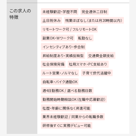
この求人の
未経験歓迎・学歴不問
完全週休二日制
特徴
土日祝休み
残業ほぼなし（または月20時間以内）
リモートワーク可 / フルリモートOK
副業OK・Wワーク可
転勤なし
インセンティブあり・歩合制
昇給制度あり・実績反映型
交通費全額支給
社会保険完備
社用スマホ・PC支給あり
ルート営業・ノルマなし
子育て世代活躍中
自転車・バイク通勤OK
週4日勤務OK / 選べる勤務日数
勤務開始時期相談OK（在職中応募歓迎）
社歴・年齢に関係なく昇進可能
業界未経験歓迎 / 同業からの転職多数
研修後すぐに実務デビュー可能