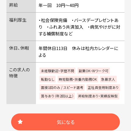
昇給
年一回 10円～40円
福利厚生
・社会保険完備 ・バースデープレゼントあ
り ・ふれあう共済加入 ・病気やけがに対
する補償制度など
休日、休暇
年間休日113日 休みは社内カレンダーに
よる
この求人の
未経験歓迎・学歴不問
副業OK・Wワーク可
特徴
転勤なし
時短勤務・扶養内勤務OK
急募求人
面接1回のみ / スピード選考
正社員登用制度あり
賞与あり（年2回以上）
昇給制度あり・実績反映型
気になる